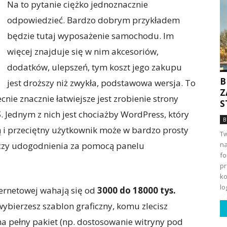
Na to pytanie ciężko jednoznacznie
odpowiedzieć. Bardzo dobrym przykładem
będzie tutaj wyposażenie samochodu. Im
więcej znajduje się w nim akcesoriów,
dodatków, ulepszeń, tym koszt jego zakupu
B
jest droższy niż zwykła, podstawowa wersja. To
Z
cnie znacznie łatwiejsze jest zrobienie strony
S
S
. Jednym z nich jest chociażby WordPress, który
B
ą i przeciętny użytkownik może w bardzo prosty
Tw
 czy udogodnienia za pomocą panelu
na
fo
pr
ko
lo
ternetowej wahają się od
3000 do 18000 tys.
 wybierzesz szablon graficzny, komu zlecisz
na pełny pakiet (np. dostosowanie witryny pod