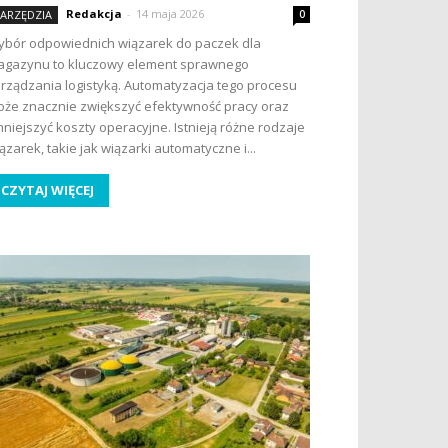
Redakcja
-
14 maja 2026
ARZĘDZIA
0
bór odpowiednich wiązarek do paczek dla
gazynu to kluczowy element sprawnego
rządzania logistyką. Automatyzacja tego procesu
że znacznie zwiększyć efektywność pracy oraz
niejszyć koszty operacyjne. Istnieją różne rodzaje
ązarek, takie jak wiązarki automatyczne i...
CZYTAJ WIĘCEJ