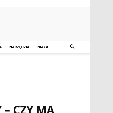
G
NARZĘDZIA
PRACA
 – CZY MA