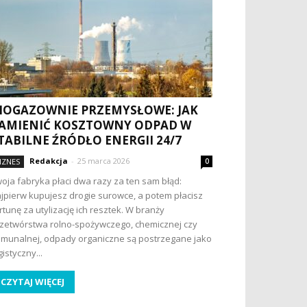
IOGAZOWNIE PRZEMYSŁOWE: JAK
AMIENIĆ KOSZTOWNY ODPAD W
TABILNE ŹRÓDŁO ENERGII 24/7
Redakcja
-
25 marca 2026
IZNES
0
oja fabryka płaci dwa razy za ten sam błąd:
jpierw kupujesz drogie surowce, a potem płacisz
rtunę za utylizację ich resztek. W branży
zetwórstwa rolno-spożywczego, chemicznej czy
munalnej, odpady organiczne są postrzegane jako
gistyczny...
CZYTAJ WIĘCEJ