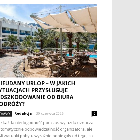
IEUDANY URLOP – W JAKICH
YTUACJACH PRZYSŁUGUJE
DSZKODOWANIE OD BIURA
ODRÓŻY?
Redakcja
-
30 czerwca 2026
RAWO
0
e każda niedogodność podczas wyjazdu oznacza
tomatycznie odpowiedzialność organizatora, ale
śli warunki pobytu wyraźnie odbiegały od tego, co