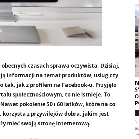
 obecnych czasach sprawa oczywista. Dzisiaj,
kają informacji na temat produktów, usług czy
N
o tak, jak z profilem na Facebook-u. Przyjęło
S
rtalu społecznościowym, to nie istnieje. To
O
P
awet pokolenie 50 i 60 latków, które na co
, korzysta z przywilejów dobra, jakim jest
P
Ni
ży mieć swoją stronę internetową.
au
je