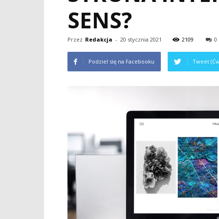
SENS?
Przez
Redakcja
-
20 stycznia 2021
2109
0
Podziel się na Facebooku
Tweet (Ćw