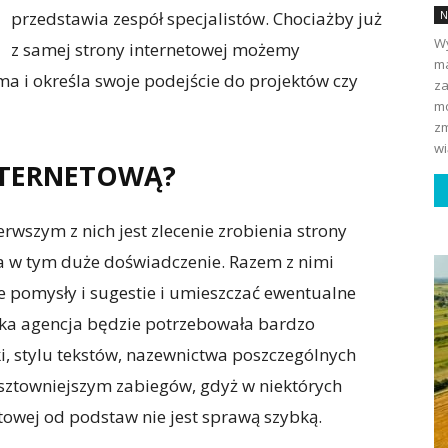
przedstawia zespół specjalistów. Chociażby już
N
Wy
z samej strony internetowej możemy
ma
a i określa swoje podejście do projektów czy
za
mo
zm
wi
NTERNETOWĄ?
rwszym z nich jest zlecenie zrobienia strony
ma w tym duże doświadczenie. Razem z nimi
 pomysły i sugestie i umieszczać ewentualne
taka agencja będzie potrzebowała bardzo
ki, stylu tekstów, nazewnictwa poszczególnych
 kosztowniejszym zabiegów, gdyż w niektórych
towej od podstaw nie jest sprawą szybką.