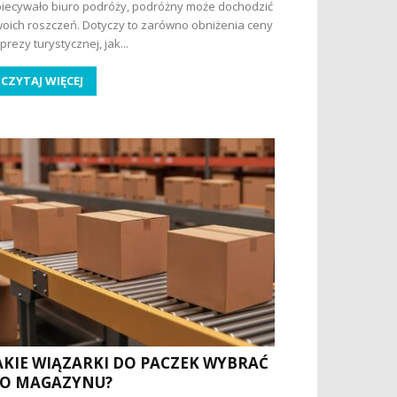
iecywało biuro podróży, podróżny może dochodzić
oich roszczeń. Dotyczy to zarówno obniżenia ceny
prezy turystycznej, jak...
CZYTAJ WIĘCEJ
AKIE WIĄZARKI DO PACZEK WYBRAĆ
O MAGAZYNU?