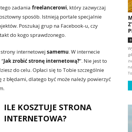
 tego zadania
freelancerowi
, który zazwyczaj
osztowny sposób. Istnieją portale specjalnie
M
Z
ojektów. Poszukaj grup na Facebook-u, czy
P
takt do kogo sprawdzonego.
B
Wy
 strony internetowej
samemu
. W internecie
gd
‘’
Jak zrobić stronę internetową?
’’. Nie jest to
zu
na
iesz do celu. Opłaci się to Tobie szczególnie
To
onę z błędami, dlatego być może należy powierzyć
m.
ILE KOSZTUJE STRONA
INTERNETOWA?