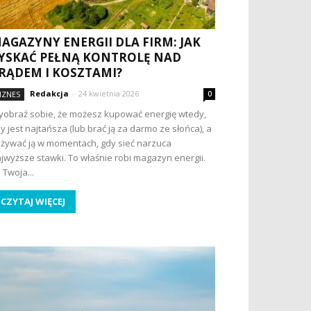
AGAZYNY ENERGII DLA FIRM: JAK
YSKAĆ PEŁNĄ KONTROLĘ NAD
RĄDEM I KOSZTAMI?
Redakcja
-
24 kwietnia 2026
IZNES
0
obraź sobie, że możesz kupować energię wtedy,
y jest najtańsza (lub brać ją za darmo ze słońca), a
żywać ją w momentach, gdy sieć narzuca
jwyższe stawki. To właśnie robi magazyn energii.
 Twoja...
CZYTAJ WIĘCEJ