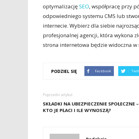
optymalizację
SEO
, współpracę przy pó
odpowiedniego systemu CMS lub stworze
internecie. Wybierz dla siebie najrozsą
profesjonalnej agencji, która wykona zl
strona internetowa będzie widoczna w s
PODZIEL SIĘ
Facebook
Twit
Poprzedni artykuł
SKŁADKI NA UBEZPIECZENIE SPOŁECZNE –
KTO JE PŁACI I ILE WYNOSZĄ?