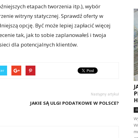
źniejszych etapach tworzenia itp.), wybór
nie witryny statycznej. Sprawdź oferty w
dniejszą opcję. Być może lepiej zapłacić więcej
ecenie tak, jak to sobie zaplanowałeś i twoja
ieci dla potencjalnych klientów.
ter
J
P
Następny artykuł
H
JAKIE SĄ ULGI PODATKOWE W POLSCE?
F
Wy
Wr
mu