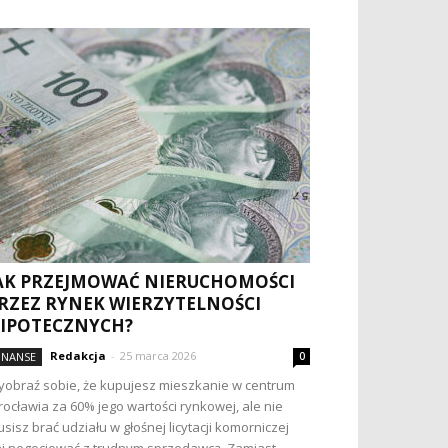
AK PRZEJMOWAĆ NIERUCHOMOŚCI
RZEZ RYNEK WIERZYTELNOŚCI
IPOTECZNYCH?
Redakcja
-
25 marca 2026
INANSE
0
obraź sobie, że kupujesz mieszkanie w centrum
ocławia za 60% jego wartości rynkowej, ale nie
sisz brać udziału w głośnej licytacji komorniczej