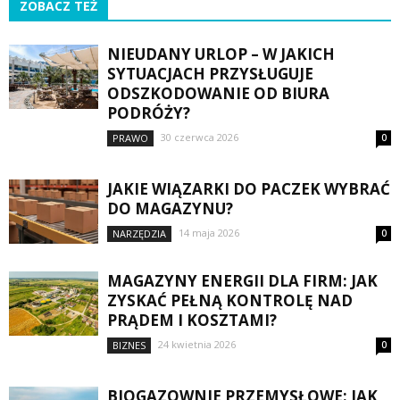
ZOBACZ TEŻ
NIEUDANY URLOP – W JAKICH
SYTUACJACH PRZYSŁUGUJE
ODSZKODOWANIE OD BIURA
PODRÓŻY?
30 czerwca 2026
PRAWO
0
JAKIE WIĄZARKI DO PACZEK WYBRAĆ
DO MAGAZYNU?
14 maja 2026
NARZĘDZIA
0
MAGAZYNY ENERGII DLA FIRM: JAK
ZYSKAĆ PEŁNĄ KONTROLĘ NAD
PRĄDEM I KOSZTAMI?
24 kwietnia 2026
BIZNES
0
BIOGAZOWNIE PRZEMYSŁOWE: JAK