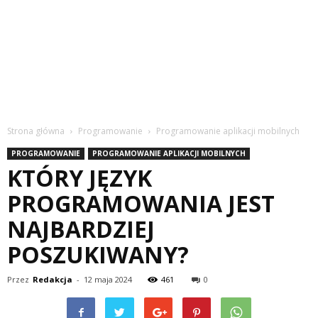
Strona główna
Programowanie
Programowanie aplikacji mobilnych
PROGRAMOWANIE
PROGRAMOWANIE APLIKACJI MOBILNYCH
KTÓRY JĘZYK
PROGRAMOWANIA JEST
NAJBARDZIEJ
POSZUKIWANY?
Przez
Redakcja
-
12 maja 2024
461
0