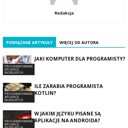
Redakcja
POWIĄZANE ARTYKUŁY
WIĘCEJ OD AUTORA
JAKI KOMPUTER DLA PROGRAMISTY?
PROGRAMOWANIE
APLIKACJI
MOBILNYCH
ILE ZARABIA PROGRAMISTA
KOTLIN?
PROGRAMOWANIE
APLIKACJI
MOBILNYCH
W JAKIM JĘZYKU PISANE SĄ
APLIKACJE NA ANDROIDA?
PROGRAMOWANIE
APLIKACJI
MOBILNYCH