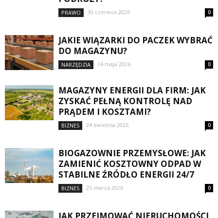
30 czerwca 2026
PRAWO
0
JAKIE WIĄZARKI DO PACZEK WYBRAĆ
DO MAGAZYNU?
14 maja 2026
NARZĘDZIA
0
MAGAZYNY ENERGII DLA FIRM: JAK
ZYSKAĆ PEŁNĄ KONTROLĘ NAD
PRĄDEM I KOSZTAMI?
24 kwietnia 2026
BIZNES
0
BIOGAZOWNIE PRZEMYSŁOWE: JAK
ZAMIENIĆ KOSZTOWNY ODPAD W
STABILNE ŹRÓDŁO ENERGII 24/7
25 marca 2026
BIZNES
0
JAK PRZEJMOWAĆ NIERUCHOMOŚCI