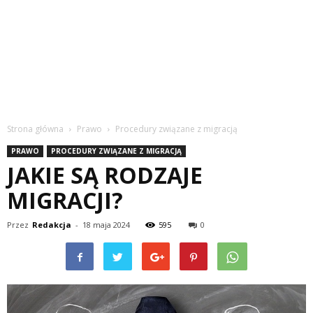
Strona główna
Prawo
Procedury związane z migracją
PRAWO
PROCEDURY ZWIĄZANE Z MIGRACJĄ
JAKIE SĄ RODZAJE
MIGRACJI?
Przez
Redakcja
-
18 maja 2024
595
0