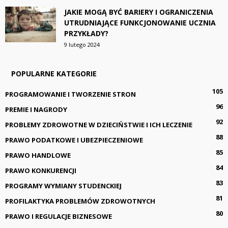
JAKIE MOGĄ BYĆ BARIERY I OGRANICZENIA
UTRUDNIAJĄCE FUNKCJONOWANIE UCZNIA
PRZYKŁADY?
9 lutego 2024
POPULARNE KATEGORIE
105
PROGRAMOWANIE I TWORZENIE STRON
96
PREMIE I NAGRODY
92
PROBLEMY ZDROWOTNE W DZIECIŃSTWIE I ICH LECZENIE
88
PRAWO PODATKOWE I UBEZPIECZENIOWE
85
PRAWO HANDLOWE
84
PRAWO KONKURENCJI
83
PROGRAMY WYMIANY STUDENCKIEJ
81
PROFILAKTYKA PROBLEMÓW ZDROWOTNYCH
80
PRAWO I REGULACJE BIZNESOWE