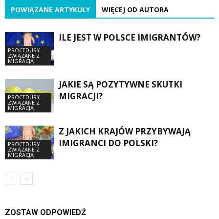
POWIĄZANE ARTYKUŁY
WIĘCEJ OD AUTORA
ILE JEST W POLSCE IMIGRANTÓW?
PROCEDURY
ZWIĄZANE Z
MIGRACJĄ
JAKIE SĄ POZYTYWNE SKUTKI
MIGRACJI?
PROCEDURY
ZWIĄZANE Z
MIGRACJĄ
Z JAKICH KRAJÓW PRZYBYWAJĄ
IMIGRANCI DO POLSKI?
PROCEDURY
ZWIĄZANE Z
MIGRACJĄ
ZOSTAW ODPOWIEDŹ