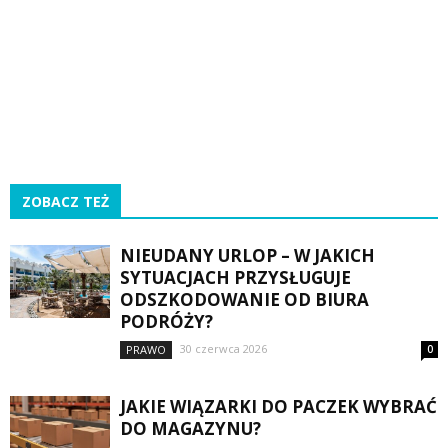
ZOBACZ TEŻ
NIEUDANY URLOP – W JAKICH
SYTUACJACH PRZYSŁUGUJE
ODSZKODOWANIE OD BIURA
PODRÓŻY?
30 czerwca 2026
PRAWO
0
JAKIE WIĄZARKI DO PACZEK WYBRAĆ
DO MAGAZYNU?