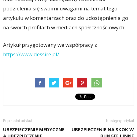
podzielenia się swoimi uwagami na temat tego
artykułu w komentarzach oraz do udostępnienia go
na swoich profilach w mediach społecznościowych.
Artykuł przygotowany we współpracy z
https://www.dessire.pl/
.
Poprzedni artykuł
Następny artykuł
UBEZPIECZENIE MEDYCZNE
UBEZPIECZENIE NA SKOK W
A UBEZPIECZENIE
BUNGEE I INNE