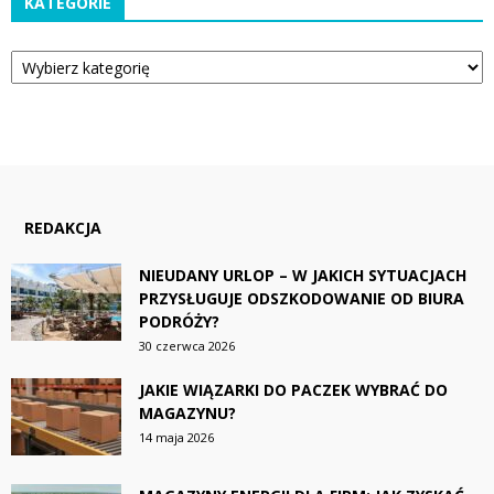
KATEGORIE
Kategorie
REDAKCJA
NIEUDANY URLOP – W JAKICH SYTUACJACH
PRZYSŁUGUJE ODSZKODOWANIE OD BIURA
PODRÓŻY?
30 czerwca 2026
JAKIE WIĄZARKI DO PACZEK WYBRAĆ DO
MAGAZYNU?
14 maja 2026