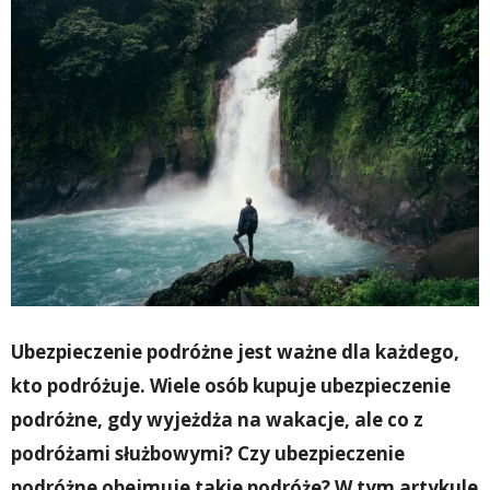
Ubezpieczenie podróżne jest ważne dla każdego,
kto podróżuje. Wiele osób kupuje ubezpieczenie
podróżne, gdy wyjeżdża na wakacje, ale co z
podróżami służbowymi? Czy ubezpieczenie
podróżne obejmuje takie podróże? W tym artykule