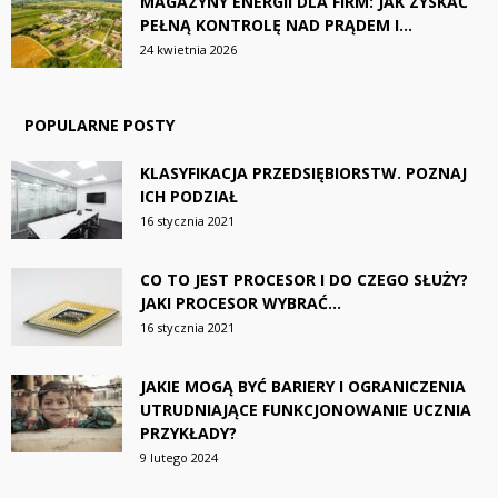
MAGAZYNY ENERGII DLA FIRM: JAK ZYSKAĆ
PEŁNĄ KONTROLĘ NAD PRĄDEM I...
24 kwietnia 2026
POPULARNE POSTY
KLASYFIKACJA PRZEDSIĘBIORSTW. POZNAJ
ICH PODZIAŁ
16 stycznia 2021
CO TO JEST PROCESOR I DO CZEGO SŁUŻY?
JAKI PROCESOR WYBRAĆ...
16 stycznia 2021
JAKIE MOGĄ BYĆ BARIERY I OGRANICZENIA
UTRUDNIAJĄCE FUNKCJONOWANIE UCZNIA
PRZYKŁADY?
9 lutego 2024