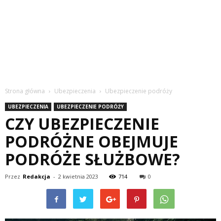
Strona główna
Ubezpieczenia
Ubezpieczenie podróży
UBEZPIECZENIA
UBEZPIECZENIE PODRÓŻY
CZY UBEZPIECZENIE
PODRÓŻNE OBEJMUJE
PODRÓŻE SŁUŻBOWE?
Przez
Redakcja
-
2 kwietnia 2023
714
0