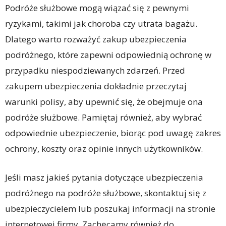
Podróże służbowe mogą wiązać się z pewnymi
ryzykami, takimi jak choroba czy utrata bagażu.
Dlatego warto rozważyć zakup ubezpieczenia
podróżnego, które zapewni odpowiednią ochronę w
przypadku niespodziewanych zdarzeń. Przed
zakupem ubezpieczenia dokładnie przeczytaj
warunki polisy, aby upewnić się, że obejmuje ona
podróże służbowe. Pamiętaj również, aby wybrać
odpowiednie ubezpieczenie, biorąc pod uwagę zakres
ochrony, koszty oraz opinie innych użytkowników.
Jeśli masz jakieś pytania dotyczące ubezpieczenia
podróżnego na podróże służbowe, skontaktuj się z
ubezpieczycielem lub poszukaj informacji na stronie
internetowej firmy. Zachęcamy również do