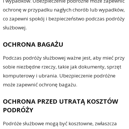
i wypadków. Ubezpieczenie podróżne może zapewnić
ochronę w przypadku nagłych chorób lub wypadków,
co zapewni spokój i bezpieczeństwo podczas podróży
służbowej.
OCHRONA BAGAŻU
Podczas podróży służbowej ważne jest, aby mieć przy
sobie niezbędne rzeczy, takie jak dokumenty, sprzęt
komputerowy i ubrania. Ubezpieczenie podróżne
może zapewnić ochronę bagażu.
OCHRONA PRZED UTRATĄ KOSZTÓW
PODRÓŻY
Podróże służbowe mogą być kosztowne, zwłaszcza