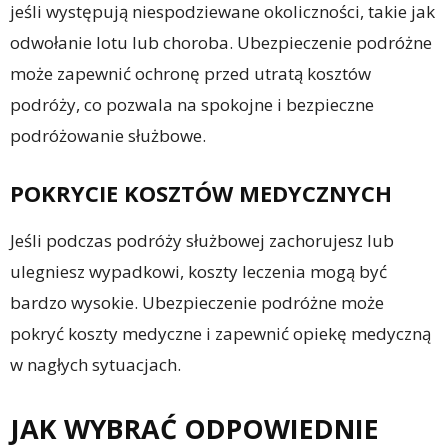
jeśli występują niespodziewane okoliczności, takie jak
odwołanie lotu lub choroba. Ubezpieczenie podróżne
może zapewnić ochronę przed utratą kosztów
podróży, co pozwala na spokojne i bezpieczne
podróżowanie służbowe.
POKRYCIE KOSZTÓW MEDYCZNYCH
Jeśli podczas podróży służbowej zachorujesz lub
ulegniesz wypadkowi, koszty leczenia mogą być
bardzo wysokie. Ubezpieczenie podróżne może
pokryć koszty medyczne i zapewnić opiekę medyczną
w nagłych sytuacjach.
JAK WYBRAĆ ODPOWIEDNIE