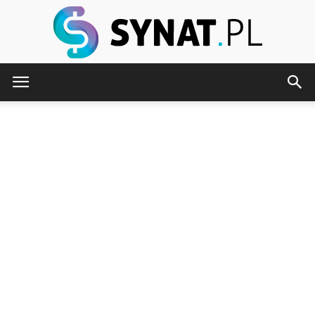
Synat.pl