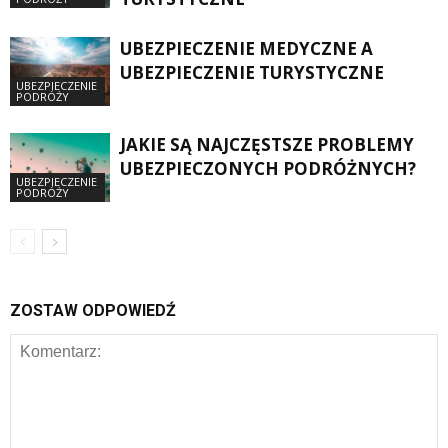
UBEZPIECZENIE MEDYCZNE A
UBEZPIECZENIE TURYSTYCZNE
UBEZPIECZENIE
PODRÓŻY
JAKIE SĄ NAJCZĘSTSZE PROBLEMY
UBEZPIECZONYCH PODRÓŻNYCH?
UBEZPIECZENIE
PODRÓŻY
ZOSTAW ODPOWIEDŹ