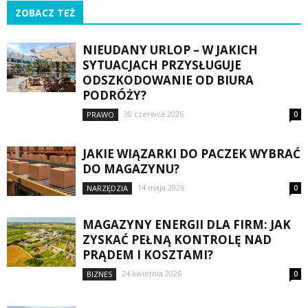
ZOBACZ TEŻ
NIEUDANY URLOP – W JAKICH
SYTUACJACH PRZYSŁUGUJE
ODSZKODOWANIE OD BIURA
PODRÓŻY?
30 czerwca 2026
PRAWO
0
JAKIE WIĄZARKI DO PACZEK WYBRAĆ
DO MAGAZYNU?
14 maja 2026
NARZĘDZIA
0
MAGAZYNY ENERGII DLA FIRM: JAK
ZYSKAĆ PEŁNĄ KONTROLĘ NAD
PRĄDEM I KOSZTAMI?
24 kwietnia 2026
BIZNES
0