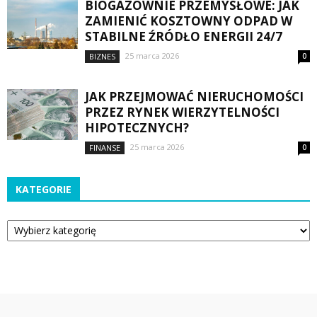
BIOGAZOWNIE PRZEMYSŁOWE: JAK
ZAMIENIĆ KOSZTOWNY ODPAD W
STABILNE ŹRÓDŁO ENERGII 24/7
25 marca 2026
BIZNES
0
JAK PRZEJMOWAĆ NIERUCHOMOŚCI
PRZEZ RYNEK WIERZYTELNOŚCI
HIPOTECZNYCH?
25 marca 2026
FINANSE
0
KATEGORIE
Kategorie