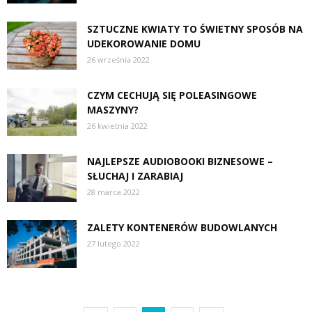
SZTUCZNE KWIATY TO ŚWIETNY SPOSÓB NA
UDEKOROWANIE DOMU
26 września 2022
CZYM CECHUJĄ SIĘ POLEASINGOWE
MASZYNY?
26 kwietnia 2022
NAJLEPSZE AUDIOBOOKI BIZNESOWE –
SŁUCHAJ I ZARABIAJ
28 marca 2022
ZALETY KONTENERÓW BUDOWLANYCH
27 lutego 2022