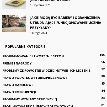
16 stycznia 2021
JAKIE MOGĄ BYĆ BARIERY I OGRANICZENIA
UTRUDNIAJĄCE FUNKCJONOWANIE UCZNIA
PRZYKŁADY?
9 lutego 2024
POPULARNE KATEGORIE
105
PROGRAMOWANIE I TWORZENIE STRON
96
PREMIE I NAGRODY
92
PROBLEMY ZDROWOTNE W DZIECIŃSTWIE I ICH LECZENIE
88
PRAWO PODATKOWE I UBEZPIECZENIOWE
85
PRAWO HANDLOWE
84
PRAWO KONKURENCJI
83
PROGRAMY WYMIANY STUDENCKIEJ
81
PROFILAKTYKA PROBLEMÓW ZDROWOTNYCH