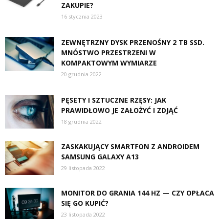
ZAKUPIE?
16 stycznia 2023
ZEWNĘTRZNY DYSK PRZENOŚNY 2 TB SSD.
MNÓSTWO PRZESTRZENI W
KOMPAKTOWYM WYMIARZE
20 grudnia 2022
PĘSETY I SZTUCZNE RZĘSY: JAK
PRAWIDŁOWO JE ZAŁOŻYĆ I ZDJĄĆ
18 grudnia 2022
ZASKAKUJĄCY SMARTFON Z ANDROIDEM
SAMSUNG GALAXY A13
29 listopada 2022
MONITOR DO GRANIA 144 HZ — CZY OPŁACA
SIĘ GO KUPIĆ?
23 listopada 2022