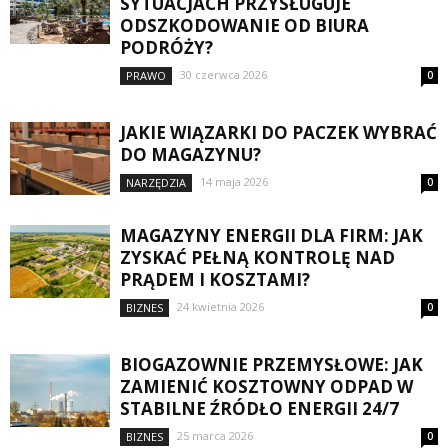
SYTUACJACH PRZYSŁUGUJE
ODSZKODOWANIE OD BIURA
PODRÓŻY?
30 czerwca 2026
PRAWO
0
JAKIE WIĄZARKI DO PACZEK WYBRAĆ
DO MAGAZYNU?
14 maja 2026
NARZĘDZIA
0
MAGAZYNY ENERGII DLA FIRM: JAK
ZYSKAĆ PEŁNĄ KONTROLĘ NAD
PRĄDEM I KOSZTAMI?
24 kwietnia 2026
BIZNES
0
BIOGAZOWNIE PRZEMYSŁOWE: JAK
ZAMIENIĆ KOSZTOWNY ODPAD W
STABILNE ŹRÓDŁO ENERGII 24/7
25 marca 2026
BIZNES
0