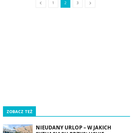
1
2
3
ZOBACZ TEŻ
NIEUDANY URLOP – W JAKICH