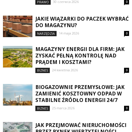
30 czerwca 2026
PRAWO
0
JAKIE WIĄZARKI DO PACZEK WYBRAĆ
DO MAGAZYNU?
14 maja 2026
NARZĘDZIA
0
MAGAZYNY ENERGII DLA FIRM: JAK
ZYSKAĆ PEŁNĄ KONTROLĘ NAD
PRĄDEM I KOSZTAMI?
24 kwietnia 2026
BIZNES
0
BIOGAZOWNIE PRZEMYSŁOWE: JAK
ZAMIENIĆ KOSZTOWNY ODPAD W
STABILNE ŹRÓDŁO ENERGII 24/7
25 marca 2026
BIZNES
0
JAK PRZEJMOWAĆ NIERUCHOMOŚCI
PRZEZ RYNEK WIERZYTELNOŚCI