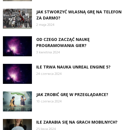
JAK STWORZYĆ WŁASNĄ GRĘ NA TELEFON
ZA DARMO?
2 maja 2024
OD CZEGO ZACZĄĆ NAUKĘ
PROGRAMOWANIA GIER?
3 kwietnia 2024
ILE TRWA NAUKA UNREAL ENGINE 5?
24 czerwca 2024
JAK ZROBIĆ GRĘ W PRZEGLĄDARCE?
10 czerwca 2024
ILE ZARABIA SIĘ NA GRACH MOBILNYCH?
25 lipca 2024