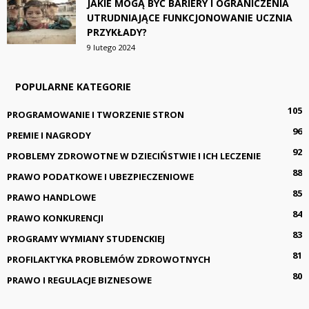
JAKIE MOGĄ BYĆ BARIERY I OGRANICZENIA
UTRUDNIAJĄCE FUNKCJONOWANIE UCZNIA
PRZYKŁADY?
9 lutego 2024
POPULARNE KATEGORIE
105
PROGRAMOWANIE I TWORZENIE STRON
96
PREMIE I NAGRODY
92
PROBLEMY ZDROWOTNE W DZIECIŃSTWIE I ICH LECZENIE
88
PRAWO PODATKOWE I UBEZPIECZENIOWE
85
PRAWO HANDLOWE
84
PRAWO KONKURENCJI
83
PROGRAMY WYMIANY STUDENCKIEJ
81
PROFILAKTYKA PROBLEMÓW ZDROWOTNYCH
80
PRAWO I REGULACJE BIZNESOWE